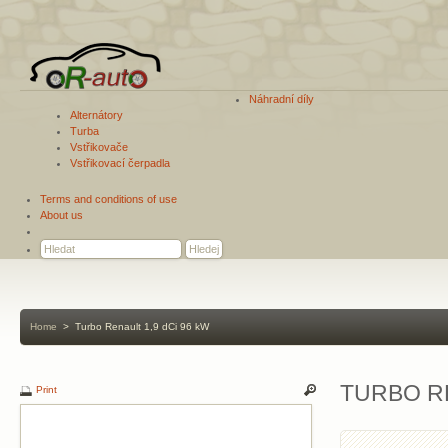
Náhradní díly
Alternátory
Turba
Vstřikovače
Vstřikovací čerpadla
Terms and conditions of use
About us
Home
>
Turbo Renault 1,9 dCi 96 kW
TURBO RE
Print