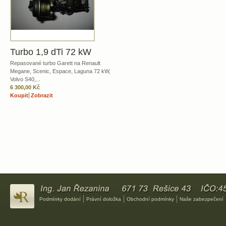
Turbo 1,9 dTi 72 kW
Repasované turbo Garett na Renault
Megane, Scenic, Espace, Laguna 72 kW,
Volvo S40,...
6 300,00 Kč
Koupit
Zobrazit
Podmínky dodání
Právní doložka
Obchodní podmínky
Naše zabezpečení