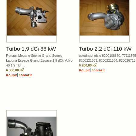
Turbo 1,9 dCi 88 kW
Turbo 2,2 dCi 110 kW
Renault Megane Scenic Grand Scenic
objednací číslo 8200106870, 77111348
Laguna Espace Grand Espace 1,9 dCi, Volvo
8200221363, 8200221364, 8200267138,
40 1,9 TDI,...
6 200,00 Kč
6 300,00 Kč
Koupit
Zobrazit
Koupit
Zobrazit