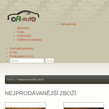
Náhradní díly
Alternátory
Turba
Vstřikovače
Vstřikovací čerpadla
Obchodní podmínky
O nás
Prodej ojetých vozů
Domů
>
Nejprodávanější zboží.
NEJPRODÁVANĚJŠÍ ZBOŽÍ.